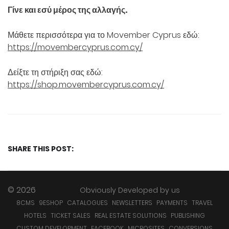
Γίνε και εσύ μέρος της αλλαγής.
Μάθετε περισσότερα για το Movember Cyprus εδώ:
https
://
movembercyprus
.
com
.
cy
/
Δείξτε τη στήριξη σας εδώ:
https
://
shop
.
movembercyprus
.
com
.
cy
/
SHARE THIS POST:
© 2026
Obviously Developed by
us
8CMS
9ESHOP
CATALOGUES
NEWSLETTERS
PAYMENTS
TRAVEL
HOTELS
TICKET SALES
REAL ESTATE SOLUTIONS
PUBLISHING
CUSTOM DEVELOPMENT
FACEBOOK
MICROSITES
CONVERSIONS