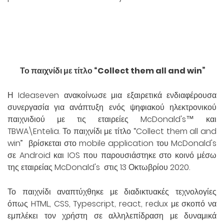
Το παιχνίδι με τίτλο “Collect them all and win”
Η Ideaseven ανακοίνωσε μια εξαιρετικά ενδιαφέρουσα
συνεργασία για ανάπτυξη ενός ψηφιακού ηλεκτρονικού
παιχνιδιού με τις εταιρείες McDonald's™ και
TBWA\Entelia. Το παιχνίδι με τίτλο “Collect them all and
win” βρίσκεται στο mobile application του McDonald's
σε Android και IOS που παρουσιάστηκε στο κοινό μέσω
της εταιρείας McDonald's στις 13 Οκτωβρίου 2020.
Το παιχνίδι αναπτύχθηκε με διαδικτυακές τεχνολογίες
όπως HTML, CSS, Typescript, react, redux με σκοπό να
εμπλέκει τον χρήστη σε αλληλεπίδραση με δυναμικά